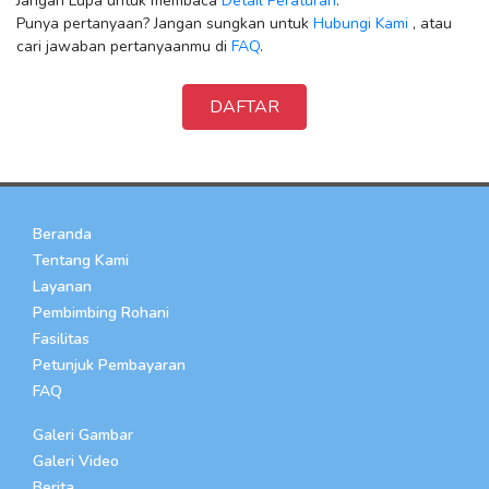
Jangan Lupa untuk membaca
Detail Peraturan
.
Punya pertanyaan? Jangan sungkan untuk
Hubungi Kami
, atau
cari jawaban pertanyaanmu di
FAQ
.
DAFTAR
Beranda
Tentang Kami
Layanan
Pembimbing Rohani
Fasilitas
Petunjuk Pembayaran
FAQ
Galeri Gambar
Galeri Video
Berita