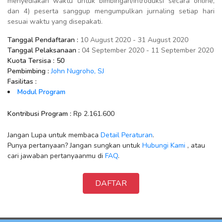
menyediakan waktu untuk bimbingan/introduksi secara online,
dan 4) peserta sanggup mengumpulkan jurnaling setiap hari
sesuai waktu yang disepakati.
Tanggal Pendaftaran :
10 August 2020 - 31 August 2020
Tanggal Pelaksanaan :
04 September 2020 - 11 September 2020
Kuota Tersisa :
50
Pembimbing :
John Nugroho, SJ
Fasilitas :
Modul Program
Kontribusi Program :
Rp 2.161.600
Jangan Lupa untuk membaca
Detail Peraturan
.
Punya pertanyaan? Jangan sungkan untuk
Hubungi Kami
, atau
cari jawaban pertanyaanmu di
FAQ
.
DAFTAR