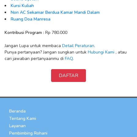
Kursi Kuliah
Non AC Sekamar Berdua Kamar Mandi Dalam
Ruang Doa Manresa
Kontribusi Program :
Rp 780.000
Jangan Lupa untuk membaca
Detail Peraturan
.
Punya pertanyaan? Jangan sungkan untuk
Hubungi Kami
, atau
cari jawaban pertanyaanmu di
FAQ
.
DAFTAR
Beranda
Tentang Kami
Layanan
Pembimbing Rohani