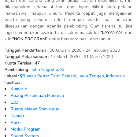
tujuan dan sarana yang akan dituju. Latihan kepemimpinan ini
dilaksanakan selama 4 hari dan dapat diikuti oleh pelajar,
mahasiswa, maupun umum. Peserta dapat juga mengajukan
waktu yang sesuai. Terkait dengan waktu, hal ini akan
disesuaikan dengan agenda pembimbing. Oleh karena itu, jika
ingin menentukan waktu lain, silakan masuk ke
"LAYANAN"
dan
klik
"NON PROGRAM"
untuk berkoordinasi lebih lanjut.
Tanggal Pendaftaran :
06 January 2020 - 24 February 2020
Tanggal Pelaksanaan :
17 March 2020 - 21 March 2020
Kuota Tersisa :
47
Pembimbing :
John Nugroho, SJ
Lokasi :
Rumah Retret Panti Semedi, Jawa Tengah, Indonesia
Fasilitas :
Kamar A
Ruang Pertemuan Manresa
LCD
Ruang Makan Stanislaus
Taman
Parkir
Modul Program
Sound System