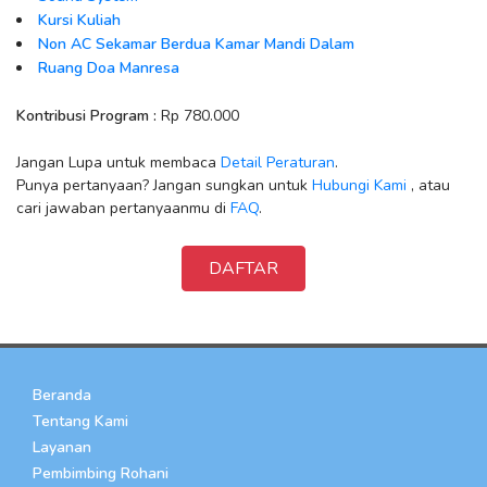
Kursi Kuliah
Non AC Sekamar Berdua Kamar Mandi Dalam
Ruang Doa Manresa
Kontribusi Program :
Rp 780.000
Jangan Lupa untuk membaca
Detail Peraturan
.
Punya pertanyaan? Jangan sungkan untuk
Hubungi Kami
, atau
cari jawaban pertanyaanmu di
FAQ
.
DAFTAR
Beranda
Tentang Kami
Layanan
Pembimbing Rohani