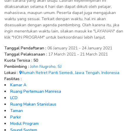
dan sarana yang akan dituju. Latihan kepemimpinan ini
dilaksanakan selama 4 hari dan dapat diikuti oleh pelajar,
mahasiswa, maupun umum. Peserta dapat juga mengajukan
waktu yang sesuai. Terkait dengan waktu, hal ini akan
disesuaikan dengan agenda pembimbing. Oleh karena itu, jika
ingin menentukan waktu lain, silakan masuk ke "LAYANAN" dan
klik "NON PROGRAM" untuk berkoordinasi lebih lanjut.
Tanggal Pendaftaran :
06 January 2021 - 24 January 2021
Tanggal Pelaksanaan :
17 March 2021 - 21 March 2021
Kuota Tersisa :
50
Pembimbing :
John Nugroho, SJ
Lokasi :
Rumah Retret Panti Semedi, Jawa Tengah, Indonesia
Fasilitas :
Kamar A
Ruang Pertemuan Manresa
LCD
Ruang Makan Stanislaus
Taman
Parkir
Modul Program
Sound System