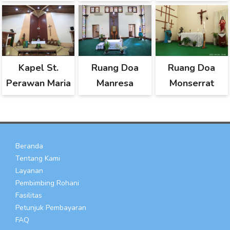
Kapel St.
Ruang Doa
Ruang Doa
Perawan Maria
Manresa
Monserrat
Beranda
Tentang Kami
Layanan
Pembimbing Rohani
Fasilitas
Petunjuk Pembayaran
FAQ