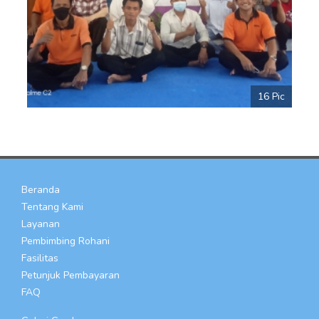
16 Pic
Beranda
Tentang Kami
Layanan
Pembimbing Rohani
Fasilitas
Petunjuk Pembayaran
FAQ