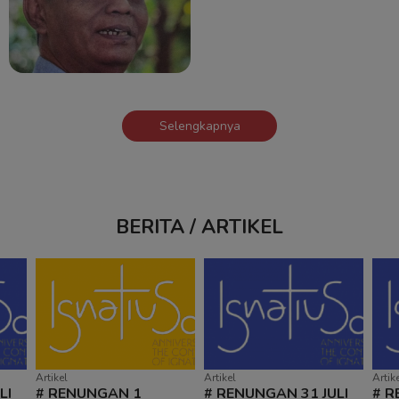
Selengkapnya
BERITA / ARTIKEL
Artikel
Artikel
Artik
LI
# RENUNGAN 1
# RENUNGAN 31 JULI
# R