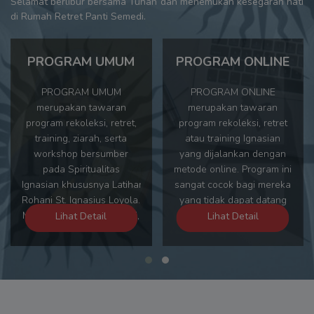
Selamat berlibur bersama Tuhan dan menemukan kesegaran hati
di Rumah Retret Panti Semedi.
PROGRAM UMUM
PROGRAM ONLINE
PROGRAM UMUM
PROGRAM ONLINE
merupakan tawaran
merupakan tawaran
program rekoleksi, retret,
program rekoleksi, retret
training, ziarah, serta
atau training Ignasian
workshop bersumber
yang dijalankan dengan
pada Spiritualitas
metode online. Program ini
Ignasian khususnya Latihan
sangat cocok bagi mereka
Rohani St. Ignasius Loyola.
yang tidak dapat datang
Melalui PROGRAM UMUM,
ke RRPS. Syarat utama
Lihat Detail
Lihat Detail
peserta dapat memilih
mengikuti program ini
tema, waktu, dan
adalah bahwa peserta
pembimbing program yang
sanggup meluangkan
ditawarkan.
waktu kurang lebih 2 jam
sehari untuk menjalankan
latihan rohani yang