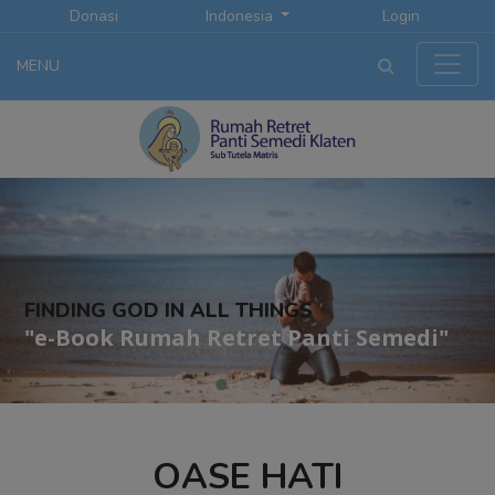
Donasi
Indonesia
Login
MENU
FINDING GOD IN ALL THINGS
"e-Book Rumah Retret Panti Semedi"
OASE HATI