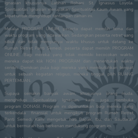
Ignasian khususnya Latihan Rohani St. Ignasius Loyola.
Spiritualitas Ignasian merupakan Spiritualitas Kaum Awam yang
tepat untuk menghidupi tantangan zaman ini.
Melalui PROGRAM UMUM, peserta dapat memilih tema dan
waktu program yang ditawarkan. Sedangkan peserta retret yang
sibuk dan tidak mempunyai waktu khusus untuk datang ke
Rumah Retret Panti Semedi, peserta dapat memilih PROGRAM
ONLINE. Bagi mereka yang tidak memiliki kecocokan waktu,
mereka dapat klik NON PROGRAM dan menentukan waktu
sendiri. Demikian pula bagi mereka yang membutuhkan tempat
untuk sebuah kegiatan religius, mereka tinggal pilih RUANG
PERTEMUAN.
Supaya semakin banyak awam, khususnya orang muda,
menghidupi Spiritualitas Ignasian, kami juga membuka
program DONASI. Program ini diperuntukan bagi mereka yang
terkendala finansial untuk mengikuti program Rumah Retret
Panti Semedi. Kami mengetuk hati Bapak, Ibu, dan Saudara/i
untuk bermurah hati berkenan mendukung program ini.