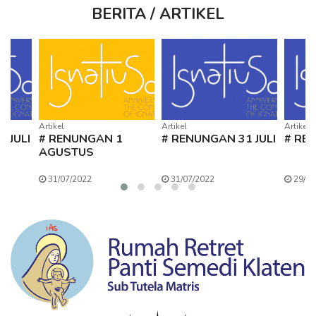
BERITA / ARTIKEL
Artikel
Artikel
Artikel
 JULI
# RENUNGAN 1
# RENUNGAN 31 JULI
# REN
AGUSTUS
31/07/2022
31/07/2022
29/07