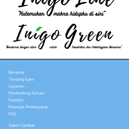
Beranda
Tentang Kami
Layanan
Pembimbing Rohani
Fasilitas
Petunjuk Pembayaran
FAQ
Galeri Gambar