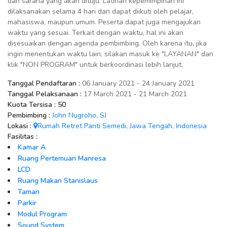
dan sarana yang akan dituju. Latihan kepemimpinan ini
dilaksanakan selama 4 hari dan dapat diikuti oleh pelajar,
mahasiswa, maupun umum. Peserta dapat juga mengajukan
waktu yang sesuai. Terkait dengan waktu, hal ini akan
disesuaikan dengan agenda pembimbing. Oleh karena itu, jika
ingin menentukan waktu lain, silakan masuk ke "LAYANAN" dan
klik "NON PROGRAM" untuk berkoordinasi lebih lanjut.
Tanggal Pendaftaran :
06 January 2021 - 24 January 2021
Tanggal Pelaksanaan :
17 March 2021 - 21 March 2021
Kuota Tersisa :
50
Pembimbing :
John Nugroho, SJ
Lokasi :
Rumah Retret Panti Semedi, Jawa Tengah, Indonesia
Fasilitas :
Kamar A
Ruang Pertemuan Manresa
LCD
Ruang Makan Stanislaus
Taman
Parkir
Modul Program
Sound System