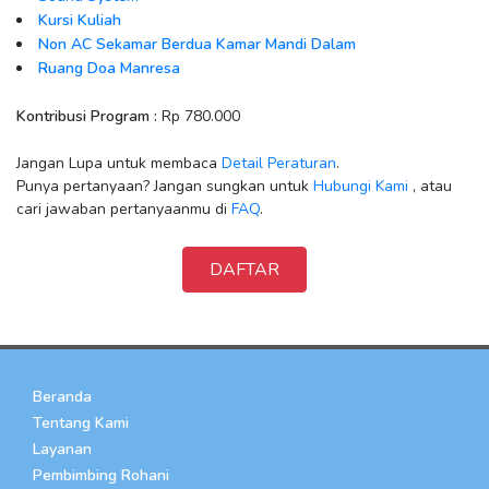
Kursi Kuliah
Non AC Sekamar Berdua Kamar Mandi Dalam
Ruang Doa Manresa
Kontribusi Program :
Rp 780.000
Jangan Lupa untuk membaca
Detail Peraturan
.
Punya pertanyaan? Jangan sungkan untuk
Hubungi Kami
, atau
cari jawaban pertanyaanmu di
FAQ
.
DAFTAR
Beranda
Tentang Kami
Layanan
Pembimbing Rohani