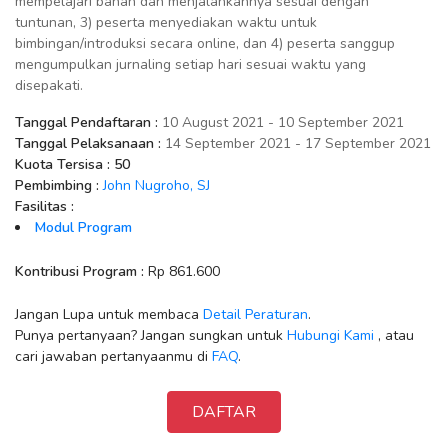
mempelajari bahan dan menjalankannya sesuai dengan
tuntunan, 3) peserta menyediakan waktu untuk
bimbingan/introduksi secara online, dan 4) peserta sanggup
mengumpulkan jurnaling setiap hari sesuai waktu yang
disepakati.
Tanggal Pendaftaran :
10 August 2021 - 10 September 2021
Tanggal Pelaksanaan :
14 September 2021 - 17 September 2021
Kuota Tersisa :
50
Pembimbing :
John Nugroho, SJ
Fasilitas :
Modul Program
Kontribusi Program :
Rp 861.600
Jangan Lupa untuk membaca
Detail Peraturan
.
Punya pertanyaan? Jangan sungkan untuk
Hubungi Kami
, atau
cari jawaban pertanyaanmu di
FAQ
.
DAFTAR