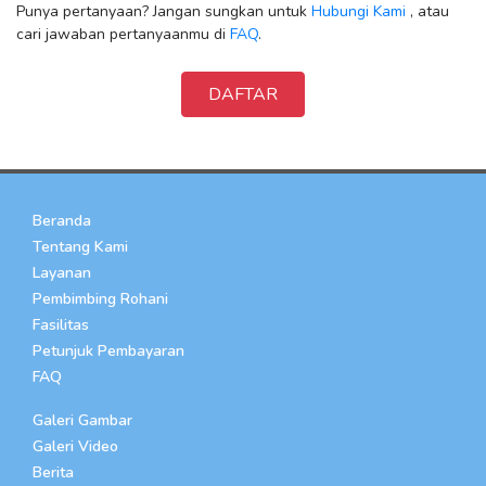
Punya pertanyaan? Jangan sungkan untuk
Hubungi Kami
, atau
cari jawaban pertanyaanmu di
FAQ
.
DAFTAR
Beranda
Tentang Kami
Layanan
Pembimbing Rohani
Fasilitas
Petunjuk Pembayaran
FAQ
Galeri Gambar
Galeri Video
Berita