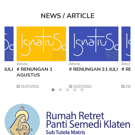
NEWS / ARTICLE
Article
Article
Article
 JULI
# RENUNGAN 1
# RENUNGAN 31 JULI
# REN
AGUSTUS
31/07/2022
31/07/2022
29/07