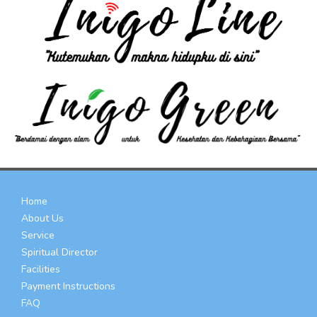
Home
About Us
Service
Spiritual Director
Facilities
Payment Instructions
FAQ