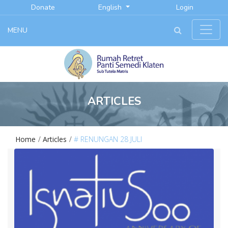
Donate
English
Login
MENU
ARTICLES
Home
Articles
# RENUNGAN 28 JULI