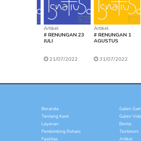
tikel
Artikel
Artikel
 RENUNGAN 24
# RENUNGAN 23
# RENUNGAN 1
LI
JULI
AGUSTUS
21/07/2022
21/07/2022
31/07/2022
Beranda
Galeri Ga
Tentang Kami
Galeri Vid
Layanan
Berita
Pembimbing Rohani
Testimoni
Fasilitas
Artikel