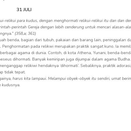
31 JULI
-relikui para kudus, dengan menghormati relikui-relikui itu dan dan d
ntah-perintah Gereja dengan lebih cenderung untuk mencari alasan-al
nya.” (358,a; 361)
ebuah benda, bagian dari tubuh, pakaian dan barang lain, peninggalan da
. Penghormatan pada relikwi merupakan praktik sangat kuno. Ia memili
s berbagai agama di dunia. Contoh, di kota Athena, Yunani, benda-ben
heseus dihormati. Banyak kemiripan juga dijumpai dalam agama Budha.
nganggap relikiwi hendaknya ‘dihormati’. Sebaliknya, praktik adorasi
p tidak tepat.
gainya, harus kita lampaui. Melampui obyek-obyek itu sendiri, umat beri
g kudusnya.