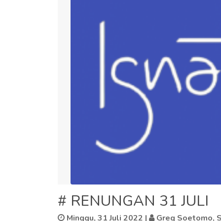
# RENUNGAN 31 JULI
Minggu, 31 Juli 2022
|
Greg Soetomo, S