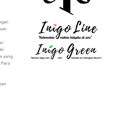
engan
asan
ri
ki
da yang
 Para
,
man