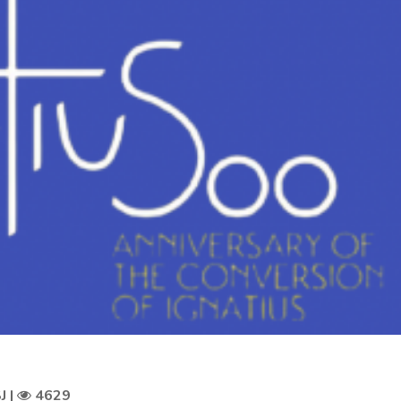
J |
4629