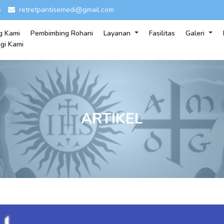
6
retretpantisemedi@gmail.com
g Kami
Pembimbing Rohani
Layanan
Fasilitas
Galeri
gi Kami
ARTIKEL