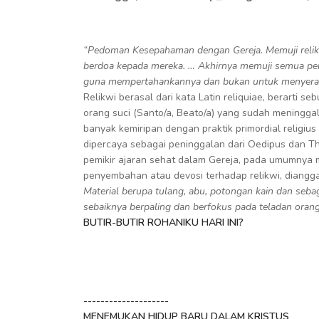
“Pedoman Kesepahaman dengan Gereja. Memuji relikui
berdoa kepada mereka. … Akhirnya memuji semua peri
guna mempertahankannya dan bukan untuk menyerang
Relikwi berasal dari kata Latin reliquiae, berarti s
orang suci (Santo/a, Beato/a) yang sudah meninggal
banyak kemiripan dengan praktik primordial religiu
dipercaya sebagai peninggalan dari Oedipus dan T
pemikir ajaran sehat dalam Gereja, pada umumnya me
penyembahan atau devosi terhadap relikwi, diangga
Material berupa tulang, abu, potongan kain dan seba
sebaiknya berpaling dan berfokus pada teladan oran
BUTIR-BUTIR ROHANIKU HARI INI?
--------------------
MENEMUKAN HIDUP BARU DALAM KRISTUS